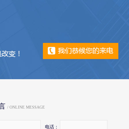
言
/ ONLINE MESSAGE
电话：