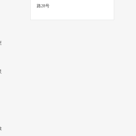
路28号
、
更
灵
、
数