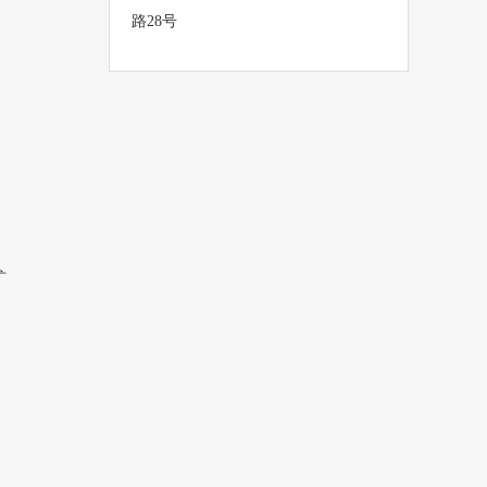
路28号
扩
。